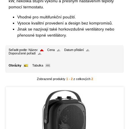
kW, několika stupni výkonu a přesným nastavením teploty
pomocí termostatu.
Vhodné pro multifunkční použití.
Vysoce kvalitní provedení a design bez kompromisů.
Jinak se nazývají také horkovzdušné ventilátory nebo
přenosné topné ventilátory.
Seřadit podle:
Název
Cena
Datum přidání
Doporučené pořadí
Obrázky
Tabulka
Zobrazené produkty
1 - 2
z celkových
2